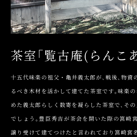
茶室｢覧古庵(らんこあ
十五代味楽の祖父・亀井義太郎が､戦後､物資
るべき木材を活かして建てた茶室です｡味楽の
めた義太郎らしく数寄を凝らした茶室で､その
でしょう｡豊臣秀吉が茶会を開いた際の筥崎
譲り受けて建てつけたと言われており筥崎宮