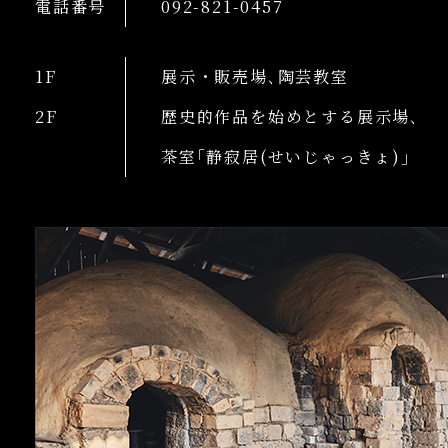
電話番号
092-821-0457
1F
展示・販売場､陶芸教室
2F
歴史的作品を始めとする展示場､
茶室｢静寂居(せいじゃっきょ)｣