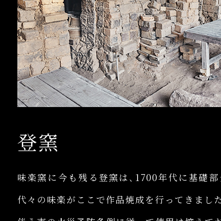
登窯
味楽窯に今も残る登窯は､1700年代に基礎
代々の味楽がここで作品焼成を行ってきました