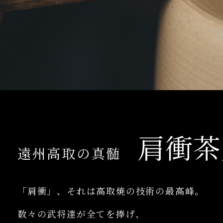
肩衝茶
遠州高取の真髄
「肩衝」、それは高取焼の技術の最高峰。
数々の武将達が全てを捧げ、